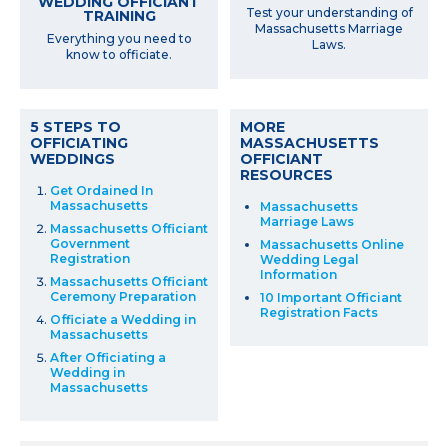
WEDDING OFFICIANT
Test your understanding of
TRAINING
Massachusetts Marriage
Everything you need to
Laws.
know to officiate.
5 STEPS TO
MORE
OFFICIATING
MASSACHUSETTS
WEDDINGS
OFFICIANT
RESOURCES
Get Ordained In
Massachusetts
Massachusetts
Marriage Laws
Massachusetts Officiant
Government
Massachusetts Online
Registration
Wedding Legal
Information
Massachusetts Officiant
Ceremony Preparation
10 Important Officiant
Registration Facts
Officiate a Wedding in
Massachusetts
After Officiating a
Wedding in
Massachusetts