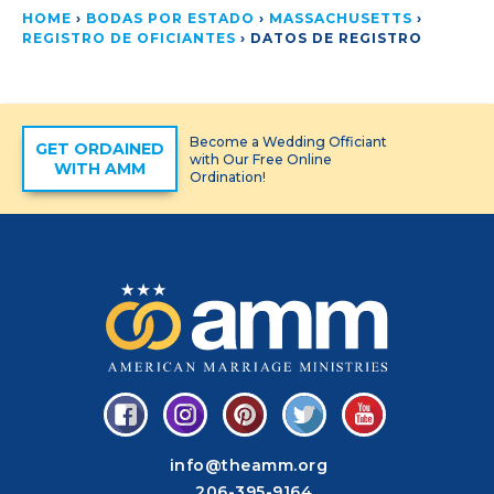
HOME
›
BODAS POR ESTADO
›
MASSACHUSETTS
›
REGISTRO DE OFICIANTES
›
DATOS DE REGISTRO
Become a Wedding Officiant
GET ORDAINED
with Our Free Online
WITH AMM
Ordination!
info@theamm.org
206-395-9164