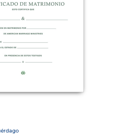
uérdago