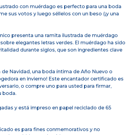
ilustrado con muérdago es perfecto para una boda
Tome sus votos y luego séllelos con un beso (¡y una
único presenta una ramita ilustrada de muérdago
e, sobre elegantes letras verdes. El muérdago ha sido
talidad durante siglos, que son ingredientes clave
da de Navidad, una boda íntima de Año Nuevo o
edora en invierno! Este encantador certificado es
versario, o compre uno para usted para firmar,
u boda.
lgadas y está impreso en papel reciclado de 65
ficado es para fines conmemorativos y no